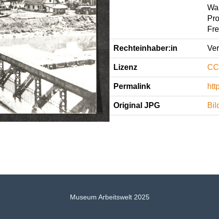
Wa
Pro
Fre
Rechteinhaber:in
Ver
Lizenz
CC
Permalink
htt
Original JPG
Bil
Museum Arbeitswelt 2025